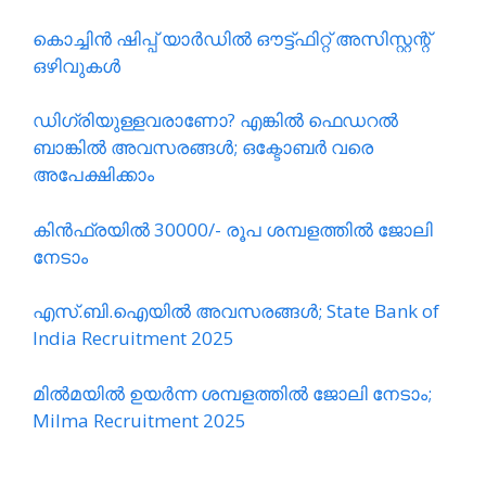
കൊച്ചിൻ ഷിപ്പ് യാർഡിൽ ഔട്ട്ഫിറ്റ് അസിസ്റ്റന്റ്
ഒഴിവുകൾ
ഡിഗ്രിയുള്ളവരാണോ? എങ്കിൽ ഫെഡറൽ
ബാങ്കിൽ അവസരങ്ങൾ; ഒക്ടോബർ വരെ
അപേക്ഷിക്കാം
കിൻഫ്രയിൽ 30000/- രൂപ ശമ്പളത്തിൽ ജോലി
നേടാം
എസ്.ബി.ഐയിൽ അവസരങ്ങൾ; State Bank of
India Recruitment 2025
മിൽമയിൽ ഉയർന്ന ശമ്പളത്തിൽ ജോലി നേടാം;
Milma Recruitment 2025