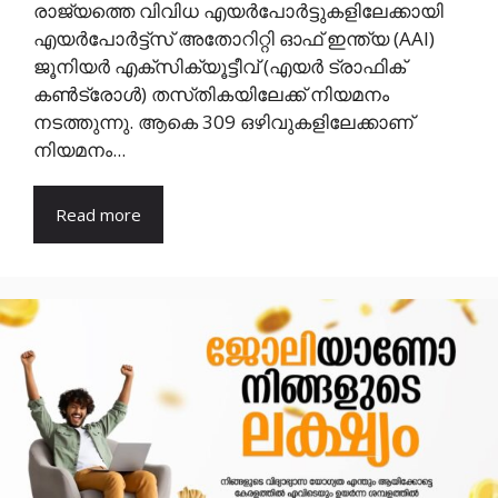
രാജ്യത്തെ വിവിധ എയർപോർട്ടുകളിലേക്കായി
എയർപോർട്ട്സ് അതോറിറ്റി ഓഫ് ഇന്ത്യ (AAI)
ജൂനിയർ എക്‌സിക്യൂട്ടീവ് (എയർ ട്രാഫിക്
കൺട്രോൾ) തസ്‌തികയിലേക്ക് നിയമനം
നടത്തുന്നു. ആകെ 309 ഒഴിവുകളിലേക്കാണ്
നിയമനം...
Read more