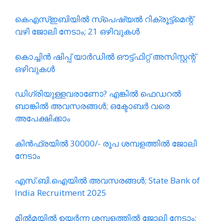
കെഎസ്ഇബിയിൽ സ്പെഷ്യൽ റിക്രൂട്ട്മെന്റ്
വഴി ജോലി നേടാം; 21 ഒഴിവുകൾ
കൊച്ചിൻ ഷിപ്പ് യാർഡിൽ ഔട്ട്ഫിറ്റ് അസിസ്റ്റന്റ്
ഒഴിവുകൾ
ഡിഗ്രിയുള്ളവരാണോ? എങ്കിൽ ഫെഡറൽ
ബാങ്കിൽ അവസരങ്ങൾ; ഒക്ടോബർ വരെ
അപേക്ഷിക്കാം
കിൻഫ്രയിൽ 30000/- രൂപ ശമ്പളത്തിൽ ജോലി
നേടാം
എസ്.ബി.ഐയിൽ അവസരങ്ങൾ; State Bank of
India Recruitment 2025
മിൽമയിൽ ഉയർന്ന ശമ്പളത്തിൽ ജോലി നേടാം;