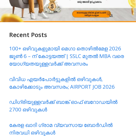
Recent Posts
100+ ഒഴിവുകളുമായി മെഗാ തൊഴിൽമേള 2026
ജൂൺ 6 – ന് കോട്ടയത്ത്‌ | SSLC മുതൽ MBA വരെ
യോഗ്യതയുള്ളവർക്ക് അവസരം
വിവിധ എയർപോർട്ടുകളിൽ ഒഴിവുകൾ,
കോഴിക്കോടും അവസരം; AIRPORT JOB 2026
ഡിഗ്രിയുള്ളവർക്ക് ബാങ്ക് ഓഫ് ബറോഡയിൽ
2700 ഒഴിവുകൾ
കേരള ഖാദി ഗ്രാമ വ്യവസായ ബോർഡിൽ
നിരവധി ഒഴിവുകൾ