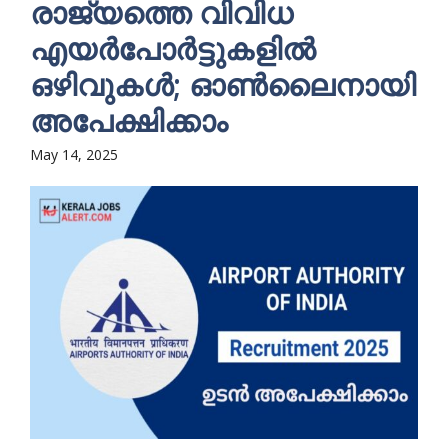
രാജ്യത്തെ വിവിധ
എയർപോർട്ടുകളിൽ
ഒഴിവുകൾ; ഓൺലൈനായി
അപേക്ഷിക്കാം
May 14, 2025