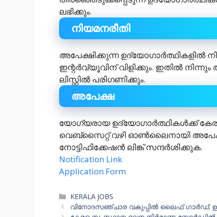
ലഭിക്കും.
നിയമനരീതി
അപേക്ഷിക്കുന്ന ഉദ്യോഗാർത്ഥികളിൽ നി
ഇന്റർവ്യൂവിന് വിളിക്കും. ഇതിൽ നിന
ലിസ്റ്റിൽ പരിഗണിക്കും.
അപേക്ഷ
യോഗ്യരായ ഉദ്യോഗാർത്ഥികൾക്ക് കേരള
വെബ്സൈറ്റ് വഴി ഓൺലൈനായി അപേക്ഷിക
നോട്ടിഫിക്കേഷൻ ലിങ്ക് സന്ദർശിക്കുക.
Notification Link
Application Form
Categories
KERALA JOBS
വിനോദസഞ്ചാര വകുപ്പിൽ ലൈഫ് ഗാർഡ്; ഉട
കേരള സംസ്ഥാന ഭവന നിർമാണ ബോർഡിൽ അവ