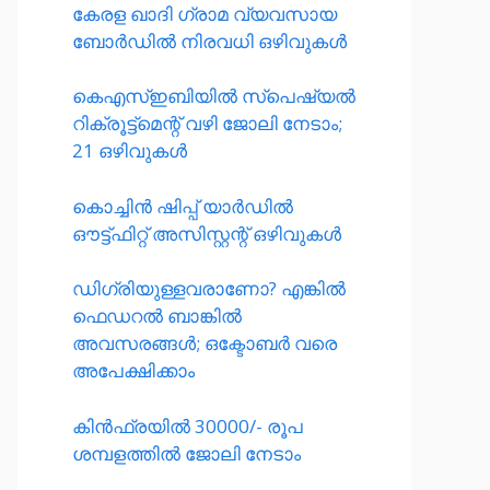
കേരള ഖാദി ഗ്രാമ വ്യവസായ
ബോർഡിൽ നിരവധി ഒഴിവുകൾ
കെഎസ്ഇബിയിൽ സ്പെഷ്യൽ
റിക്രൂട്ട്മെന്റ് വഴി ജോലി നേടാം;
21 ഒഴിവുകൾ
കൊച്ചിൻ ഷിപ്പ് യാർഡിൽ
ഔട്ട്ഫിറ്റ് അസിസ്റ്റന്റ് ഒഴിവുകൾ
ഡിഗ്രിയുള്ളവരാണോ? എങ്കിൽ
ഫെഡറൽ ബാങ്കിൽ
അവസരങ്ങൾ; ഒക്ടോബർ വരെ
അപേക്ഷിക്കാം
കിൻഫ്രയിൽ 30000/- രൂപ
ശമ്പളത്തിൽ ജോലി നേടാം