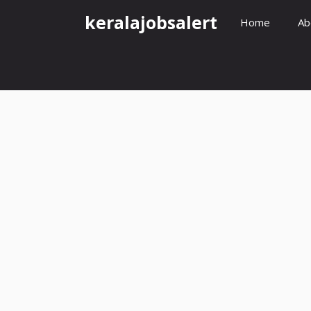
Skip
keralajobsalert
Home
Ab
to
content