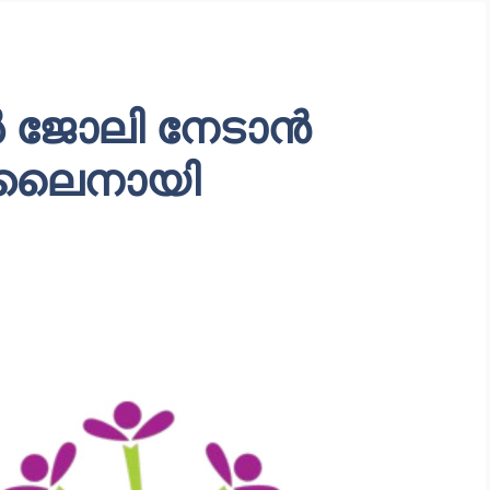
ൽ ജോലി നേടാൻ
ലൈനായി