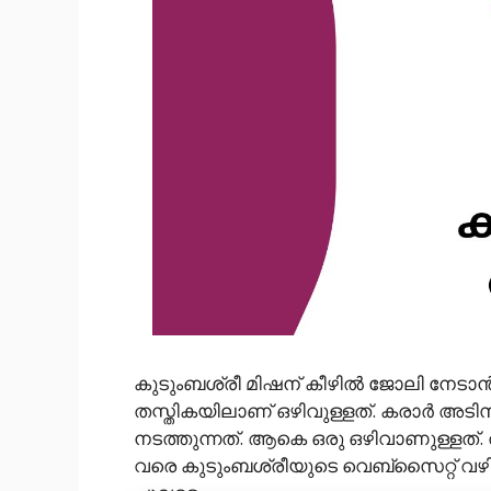
കുടുംബശ്രീ മിഷന് കീഴിൽ ജോലി നേടാൻ സ
തസ്തികയിലാണ് ഒഴിവുള്ളത്. കരാർ അട
നടത്തുന്നത്. ആകെ ഒരു ഒഴിവാണുള്ളത്. ത
വരെ കുടുംബശ്രീയുടെ വെബ്‌സൈറ്റ് 