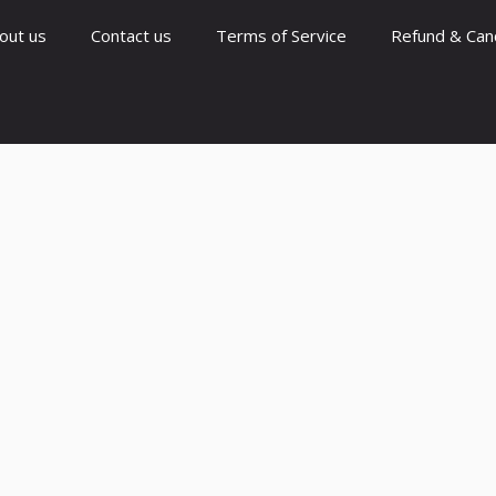
out us
Contact us
Terms of Service
Refund & Canc