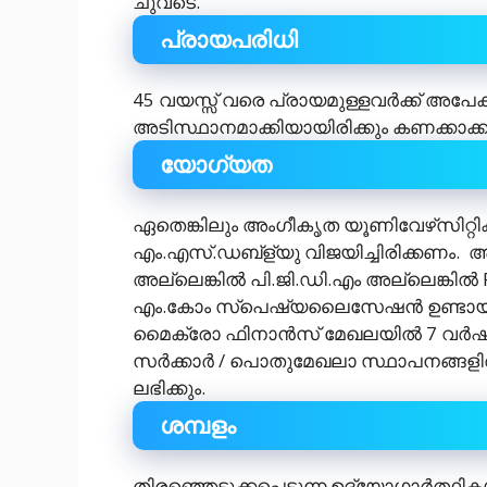
ചുവടെ.
പ്രായപരിധി
45 വയസ്സ് വരെ പ്രായമുള്ളവർക്ക് അപേക
അടിസ്ഥാനമാക്കിയായിരിക്കും കണക്കാക്ക
യോഗ്യത
ഏതെങ്കിലും അംഗീകൃത യൂണിവേഴ്‌സിറ്റി
എം.എസ്.ഡബ്ള്യു വിജയിച്ചിരിക്കണം. 
അല്ലെങ്കിൽ പി.ജി.ഡി.എം അല്ലെങ്കിൽ
എം.കോം സ്പെഷ്യലൈസേഷൻ ഉണ്ടായി
മൈക്രോ ഫിനാൻസ് മേഖലയിൽ 7 വർഷത
സർക്കാർ / പൊതുമേഖലാ സ്ഥാപനങ്ങളി
ലഭിക്കും.
ശമ്പളം
തിരഞ്ഞെടുക്കപ്പെടുന്ന ഉദ്യോഗാർത്ഥിക